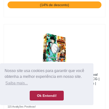
(14% de desconto)
Nosso site usa cookies para garantir que você
My Hero Academia Collectible Card Game – 2 Player Rival
obtenha a melhor experiência em nosso site.
Decks - Izuku Midoriya vs. Katsuki Bakugo - Wave 1 | TCG |
Saiba mais...
Ages 14+ | for 2 Players | Average Playtime 45+ Minutes |
Made by Jasco Games
Ok Entendi!
R$ 348,81
por
115 Avalições Positivas!