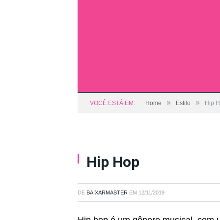
»
»
VOCÊ ESTÁ EM:
Home
Estilo
Hip 
Hip Hop
DE
BAIXARMASTER
EM
12/11/2019