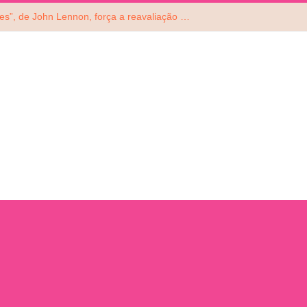
Reedição de “Mind Games”, de John Lennon, força a reavaliação do álbum do ex-Beatle. Ouça!