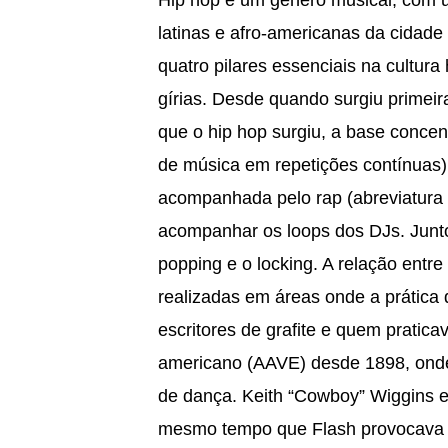
Hip hop é um gênero musical, com uma subcultura própria, iniciado durante a década de 1970, nas comunidades jamaicanas, latinas e afro-americanas da cidade de Nova Iorque. Afrika Bambaataa, reconhecido como o criador do movimento, estabeleceu quatro pilares essenciais na cultura hip hop: o rap, o DJing, breakdance e o graffiti. Outros elementos incluem a moda hip hop e gírias. Desde quando surgiu primeiramente no South Bronx, a cultura hip hop se espalhou por todo o mundo. No momento em que o hip hop surgiu, a base concentrava-se nos disc jockeys que criavam batidas rítmicas chamadas “loop” (pequenos trechos de música em repetições contínuas) em dois turntables, que atualmente é referido como sampling. Posteriormente, foi acompanhada pelo rap (abreviatura de rhythm and poetry ou ritmo e poesia em inglês) com uma técnica vocal diferente para acompanhar os loops dos DJs. Junto com isto, surgiram formas diferentes de danças improvisadas, como a breakdance, o popping e o locking. A relação entre o grafite e a cultura rap music surgiu quando novas formas de pintura foram sendo realizadas em áreas onde a prática dos outros três pilares do hip hop eram frequentes, com uma forte sobreposição entre escritores de grafite e quem praticava os outros elementos. Etimologia O termo “hip” é usado no Inglês vernáculo afro-americano (AAVE) desde 1898, onde significa algo atual, que está acontecendo no momento; e “hop” refere-se ao movimento de dança. Keith “Cowboy” Wiggins e Grandmaster Flash são creditados com a primeira aplicação do termo hip hop, em 1978, ao mesmo tempo que Flash provocava um amigo que acabava de ingressar ao Exército dos Estados Unidos, proferindo as palavras “hip/hop/hip/hop”, imitando a cadência rítmica dos soldados. Mais tarde, Cowboy determinou a cadência como uma referência para o MC no palco. Como os grupos frequentemente eram compostos por um DJ e um rapper, os artistas foram chamados de “hip-hoppers”. O nome originalmente foi concebido como um sinal de desrespeito, mas logo veio a identificar-se com esta nova forma de música e cultura. As canções “Rapper’s Delight”, do grupo Sugarhill Gang e “Superrappin”, de Grandmaster Flash foram lançadas em 1979 e obtiveram um alto sucesso. Dois anos depois, Lovebug Starski, DJ do Bronx, lançou um single intitulado “The Positive Life”, com referências a rappers. Então, DJ Hollywood utilizou o termo para se referir a um novo estilo de música, chamado rap. O pioneiro do hip hop Afrika Bambaataa reconhece Starski como a primeira pessoa a utilizar o termo “hip hop”, para se referir a esta cultura. História O hip-hop emergiu em meados da década de 1970 nos subúrbios negros e latinos de Nova Iorque. Estes subúrbios, verdadeiros guetos, enfrentavam diversos problemas de ordem social como pobreza, violência, racismo, tráfico de drogas, carência de infraestrutura e de educação, entre outros. O