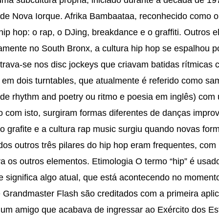
s jovens encontravam, na rua, o único espaço de lazer, e geralmente entravam num sistema de gangues, as quais se confrontavam de maneira violenta na luta pelo domínio territorial. As gangues funcionavam como um sistema opressor dentro das próprias periferias – quem fazia parte de algumas das gangues, ou quem estava de fora, sempre conhecia os territórios e as regras impostas por elas, devendo segui-las rigidamente. Esses bairros eram essencialmente habitados por imigrantes do Caribe, vindos principalmente da Jamaica. Por lá, existiam festas de rua com equipamentos sonoros ou carros de som muito possantes chamados de Sound System (carros equipados com sistemas de som, parecidos com os trios elétricos). Os Sound Systems foram levados para o Bronx, um dos bairros de Nova Iorque de maioria negra, pelo DJ Kool Herc, que com doze anos migrou para os Estados Unidos com sua família. Foi Herc quem introduziu o Toaster (modo de cantar com levadas bem fraseadas e rimas bem feitas, muitas vezes bem politizadas e outras banais e sexuais, cantadas em cima de reggae instrumental), que daria origem ao rap. Neste contexto, nasciam diferentes manifestações artísticas de rua, formas próprias, dos jovens ligados àquele movimento, de se fazer música, dança, poesia e pintura. Os DJs Afrika Bambaataa, Kool Herc e Grand Master Flash, GrandWizard Theodore, GrandMixer DST (hoje DXT), Hollywood e Pete Jones, entre outros, observaram e participaram destas expressões de rua, e começaram a organizar festas nas quais estas manifestações tinham espaço – assim nasceram as Block Parties. As gangues foram encontrando, naquelas novas formas de arte, uma maneira de canalizar a violência em que viviam submersas, e passaram a frequentar as festas e dançar break, competir com passos de dança e não mais com armas. Essa foi a proposta de Afrika Bambaataa, considerado, hoje, o padrinho da cultura hip-hop, o idealizador da junção dos elementos, criador do termo hip-hop e por anos tido como “master of records” (mestre dos discos), por sua vasta coleção de discos de vinil. DJ Hollywood foi um DJ de grande importância para o movimento. Apesar de tocar ritmos mais pop como a discoteca, foi o primeiro a introduzir, em suas festas, MCs que animavam com rimas e frases que deram início ao rap. Os MCs passaram a fazer discursos rimados sobre a comunidade, à festa e outros aspectos da vida cotidiana. Taki 183, o grande mestre do Pixo, fez uma revolução em Nova Iorque ao lançar suas “Tags” (assinaturas) por toda cidade, sendo noticiado até no The New York Times à época. Depois dele, vieram Blade, Zephyr, Seen, Dondi, Futura 2000, Lady Pink, Phase 2, Cope2 entre outros. Em 12 de novembro de 1973, foi criada a primeira organização que tinha, em seus interesses, o hip hop. Sua sede estava situada no bairro do Bronx. A Zulu Nation tem, como objetivo, acabar com os vários problemas dos jovens dos subúrbios, especialmente a violência. Começaram a organizar “batalhas” não violentas entre gangues com um objetivo pacificador. As batalhas consistiam em uma competição artística. Hip Hop e a música eletrônica Entre as diferentes manifestações artísticas do movimento hip hop, a música se insere como papel primordial para inúmeras variações existentes em nossos dias. Além dos DJs, MCs, das mixagens e do rap, a bateria eletrônica e os sintetizadores complementaram o âmbito das discotecas. Tudo começou quando Afrika Bambaataa resolveu criar uma batida base para suas músicas inspirando-se num álbum do grupo musical criador do estilo techno, Kraftwerk. Surgia o eletrofunk, que, por sua vez, derivou-se em muitos outros estilos, como, por exemplo, o miami bass e o freestyle.[15] É importante observar que esta junção entre o então nascente movimento hip hop e a música eletrônica não poderia haver ocorrido se não houvesse ocorrido o desenvolvimento da tecnologia musical orientado pelo desenvolvimento da estética e da técnica da música eletrônica. A música eletrônica, que até o surgimento do grupo Kraftwerk, era uma música exclusivamente erudita, começou então a desenvolver uma versão desta linguagem musical para o âmbito da música popular. Apesar da classificação acima para a música da banda Kraftwerk referi-la como techno, na verdade, não há um termo preciso para definir seu estilo, sendo preferível referir-se genericamente a tal estilo apenas como música eletrônica popular, pois o estilo do Kraftwerk é embrionário à todos os demais. Os fundadores 