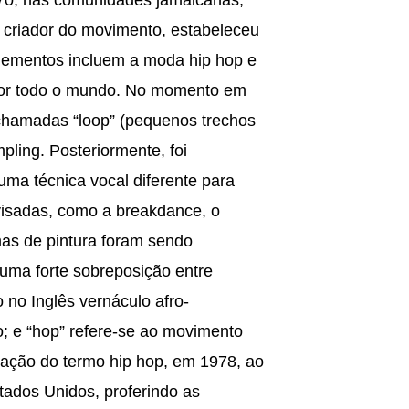
da banda Kraftwerk estudaram com Karlheinz Stockhausen (Flur 2003, 228) e com ele aprenderam os elementos da música eletrônica erudita da vertente alemã. Posteriormente, a vertente francesa da música eletrônica erudita (conhecida como Música Concreta) veio a colaborar ao desenvolvimento do hip hop através do desenvolvimento do conceito de sampler, o qual permite a execução do conceito de loop de forma muito mais eficiente. O contato dos Djs com os conceitos, técnicas e equipamentos da música eletrônica, foi essencial para o desenvolvimento dos atuais estilos de música eletrônica não integrantes da cultura hip hop. Não está claro se esse contato se deu durante o desenvolvimento do hip hop ou se o mesmo se deu de forma autônoma, porém, a primeira hipótese parece mais provável. Os atuais estilos de música eletrônica popular não integrantes do hip hop começaram a se desenvolver após a perseguição sofrida pela disco music (discoteca no Brasil) nos Estados Unidos. Os Djs dos clubes de disco music, ao verem os novos lançamentos de disco music minguarem, passaram a utilizar os equipamentos da música eletrônica para produzir novos lançamentos. Daí, surgiriam a house music, a techno music, entre outras, que no Brasil são pejorativamente e genericamente taxadas como “bate-estaca” e que compõem o universo dos estilos não integrantes do universo hip hop. Atualmente, ambas as vertentes de música eletrônica, tanto a herdeira da disco music como o hip hop, flertam entre si em alguns momentos, criando pontos específicos de influência e/ou fusão de estilos, conforme pode-se observar em estilos como breakbeat, drum’n’bass e dubstep, sendo difícil manter a distinção entre ambas as vertentes. Também há que se considerar a influência de ritmos e estilos de outros universos culturais que vem adensar ainda mais a estrutura do hip hop, tais como os elementos do rock, da música latina, da música africana, entre outros, que foram utilizados em determinados momentos. Atualmente, a música eletrônica erudita passou a adotar outra denominação para se distinguir da música eletrônica popular, autodenominando-se música eletroacústica. Além disso, a antiga divisão entre a escola alemã e a escola francesa foi abolida, resultando na fusão e reestruturação das técnicas e conceitos de ambas as escolas. No Brasil O berço do hip hop brasileiro é São Paulo, onde surgiu nos anos 1980, dos encontros na rua 24 de Maio e no Metrô São Bento, de onde saíram muitos artistas reconhecidos como por exemplo Thaíde, DJ Hum, Racionais MC’s, Rappin Hood. Ademais, o Rio de Janeiro possui uma cena enorme de hip hop e rap. Em Brasília, DF, a cena contemporânea de hip