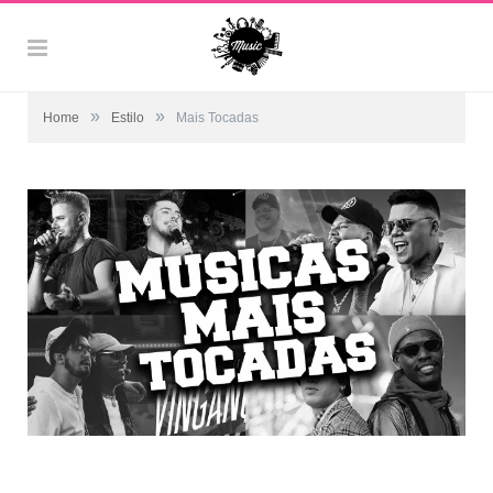
»
»
Home
Estilo
Mais Tocadas