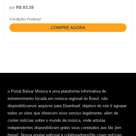
R$ 83,39
por
4 Avalições Positivas!
COMPRE AGORA
o Portal Baixar Música é uma plataforma Informativa de
entretenimento focada em música regional do Brasil, não
disponibilizamos arquivos para Download, objetivo do site é agrupar
todos os sites que oferecem esse serviço legalmente, além de
conter notícias sobre o mundo da música, onde artistas
independentes disponibilizam grátis seus conteúdos aos fãs [em
breve]. Nossa equipe editorial e colaboradores/fãs criam notícias,