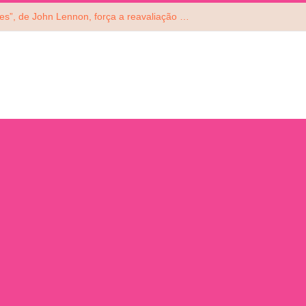
Reedição de “Mind Games”, de John Lennon, força a reavaliação do álbum do ex-Beatle. Ouça!