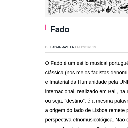
Fado
DE
BAIXARMASTER
EM
12/11/2019
O Fado é um estilo musical português. Geralmente é cantado por uma só pessoa (fadista) e acompanhado por uma guitarra clássica (nos meios fadistas denominada viola) e uma guitarra portuguesa. O fado foi elevado à categoria de Património Cultural e Imaterial da Humanidade pela UNESCO numa declaração aprovada no VI Comité Intergovernamental desta organização internacional, realizado em Bali, na Indonésia, entre 22 e 29 de Novembro de 2011. A Origem A palavra fado vem do latim fatum, ou seja, “destino”, é a mesma palavra que deu origem às palavras fada, fadario, e “correr o fado”. Uma explicação popular para a origem do fado de Lisboa remete para os cânticos dos mouros, no entanto, tal explicação é ingénua e incorreta duma perspectiva etnomusicológica. Não existem registos do fado até ao início do século XIX, nem era conhecido no Algarve, último reduto dos árabes em Portugal em 1249, nem mesmo na Andaluzia onde os árabes permaneceram até aos finais do século XV. “Na Irlanda, o cantor ou vate tinha o nome de Faith, e no tempo de Francisco I, Fatiste era o compositor «de jeux et novalistés » em que se vê a transição para a forma dramática, e a importância que merece entre nós o nome de Fadista dado ao cantor popular.” Uma outra origem é do escandinavo “fata”, que significa vestir, compor, que teria dado origem, segundo outra teoria, no francês antigo ao termo “fatiste” que significa poeta.”Assim podemos ver que o fado é uma degeneração da xacara, que pelas transformações sociais, veio a substituir a canção de gesta da idade média”. Numa outra teoria, também não completamente provada, a origem do fado parece despontar da imensa popularidade nos séculos XVIII e XIX da Modinha, e da sua síntese popular com outros géneros afins, como o Lundu que por sua vez tem origem em danças angolanas com o Kaduke de Mbaka, posteriormente uma das mais populares danças praticadas em Luanda com o nome de masemba. No essencial, a origem do fado é ainda desconhecida, mas certo é, que surge no rico caldo de culturas presentes em Lisboa, sendo por isso uma canção urbana. No entanto o fado só passou a ser conhecido depois de 1840, nas ruas de Lisboa. Nessa época só o fado do marinheiro era conhecido, e era, tal como as cantigas de levantar ferro as cantigas das fainas, ou a cantiga do degredado, cantado pelos marinheiros na proa do navio. O fado mais antigo é o fado do marinheiro, e é este fado que vai se tornar o modelo de todos os outros géneros de fado que mais tarde surgiriam como o fado corrido que surgiu a seguir e depois deste o fado da cotovia. E com o fado surgiram os fadistas, com os seus modos característicos de se vestirem, as suas atitudes não convencionais, desafiadoras por vezes, que se viam em frequentes contendas com grupos rivais. Um fadista, ou faia, de 1840 seria reconhecido pela sua maneira de trajar:[9] ” Usava boné de oleado com tampo largo, e pala de polimento, ou boné direito do f