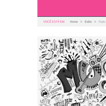
»
»
VOCÊ ESTÁ EM:
Home
Estilo
Fado