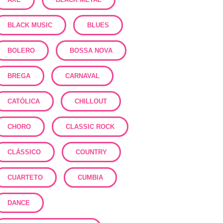
BLACK MUSIC
BLUES
BOLERO
BOSSA NOVA
BREGA
CARNAVAL
CATÓLICA
CHILLOUT
CHORO
CLASSIC ROCK
CLÁSSICO
COUNTRY
CUARTETO
CUMBIA
DANCE