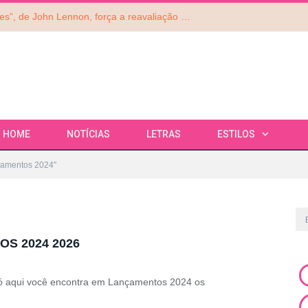
Reedição de “Mind Games”, de John Lennon, força a reavaliação do álbum do ex-Beatle. Ouça!
HOME
NOTÍCIAS
LETRAS
ESTILOS
amentos 2024"
OS 2024
2026
 Só aqui você encontra em Lançamentos 2024 os