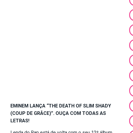
EMINEM LANÇA “THE DEATH OF SLIM SHADY
(COUP DE GRÂCE)”. OUÇA COM TODAS AS
LETRAS!
Lenda do Rap está de volta com o seu 12º álbum