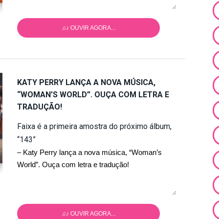
♫♪ OUVIR AGORA...
KATY PERRY LANÇA A NOVA MÚSICA,
“WOMAN’S WORLD”. OUÇA COM LETRA E
TRADUÇÃO!
Faixa é a primeira amostra do próximo álbum,
“143”
– Katy Perry lança a nova música, “Woman’s
World”. Ouça com letra e tradução!
♫♪ OUVIR AGORA...