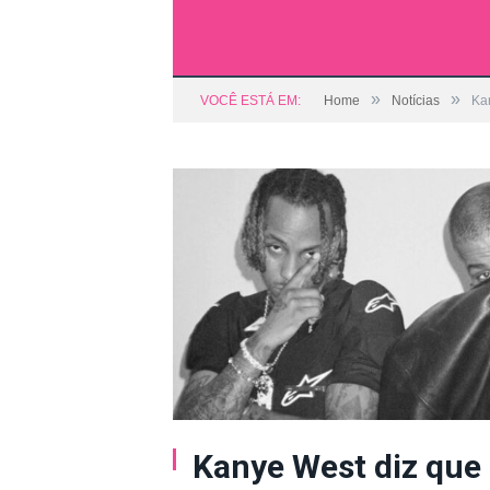
»
»
VOCÊ ESTÁ EM:
Home
Notícias
Ka
Kanye West diz que