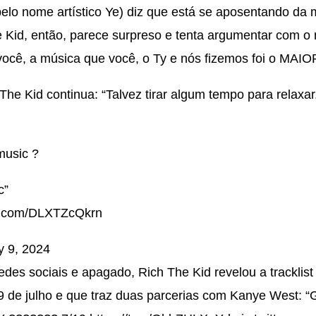
lo nome artístico Ye) diz que está se aposentando da m
 Kid
, então, parece surpreso e tenta argumentar com o
ê, a música que você, o Ty e nós fizemos foi o MAI
 The Kid
continua: “Talvez tirar algum tempo para relaxa
music ?
c”
er.com/DLXTZcQkrn
y 9, 2024
redes sociais e apagado,
Rich The Kid
revelou a tracklist
9 de julho e que traz duas parcerias com
Kanye West
: “