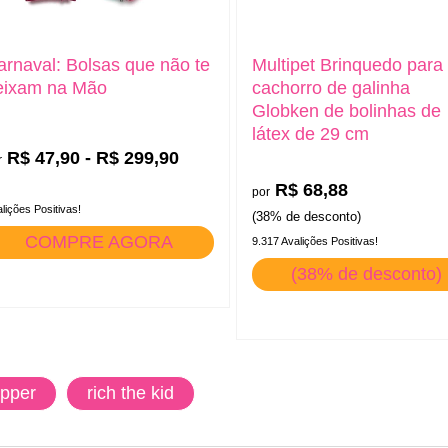
arnaval: Bolsas que não te
Multipet Brinquedo para
eixam na Mão
cachorro de galinha
Globken de bolinhas de
látex de 29 cm
R$ 47,90 - R$ 299,90
r
R$ 68,88
por
lições Positivas!
(38% de desconto)
COMPRE AGORA
9.317 Avalições Positivas!
(38% de desconto)
apper
rich the kid