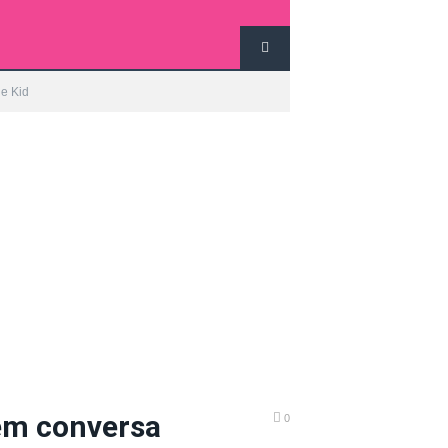
e Kid
em conversa
0