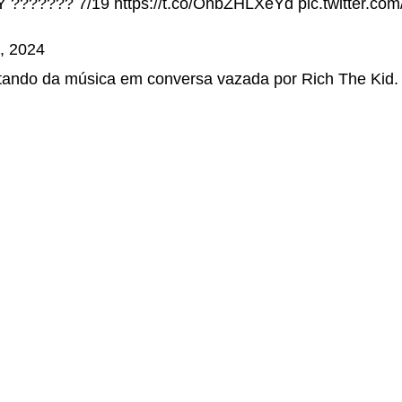
 ??????? 7/19
https://t.co/OhbZHLXeYd
pic.twitter.c
9, 2024
tando da música em conversa vazada por Rich The Kid.