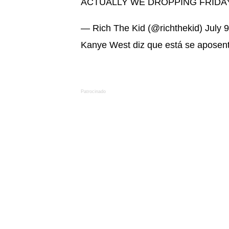
ACTUALLY WE DROPPING FRIDAY
— Rich The Kid (@richthekid)
July 
Kanye West diz que está se aposen
Patrocinado