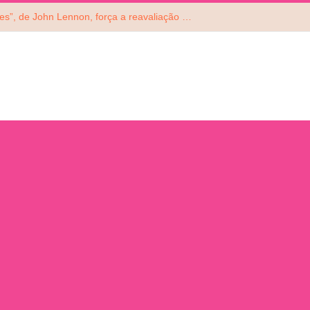
Reedição de “Mind Games”, de John Lennon, força a reavaliação do álbum do ex-Beatle. Ouça!