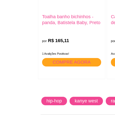
Toalha banho bichinhos -
C
panda, Batistela Baby, Preto
d
R$ 165,11
por
po
1 Avalições Positivas!
Ava
COMPRE AGORA
hip-hop
kanye west
r